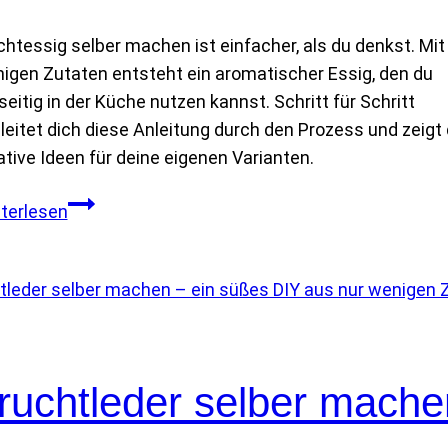
chtessig selber machen ist einfacher, als du denkst. Mit
igen Zutaten entsteht ein aromatischer Essig, den du
lseitig in der Küche nutzen kannst. Schritt für Schritt
leitet dich diese Anleitung durch den Prozess und zeigt 
ative Ideen für deine eigenen Varianten.
F
terlesen
r
u
c
h
t
e
ruchtleder selber mache
s
s