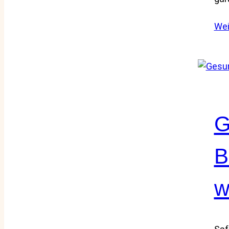
Wei
G
B
w