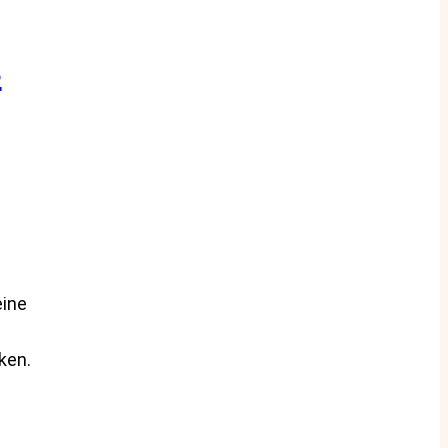
s
eine
ken.