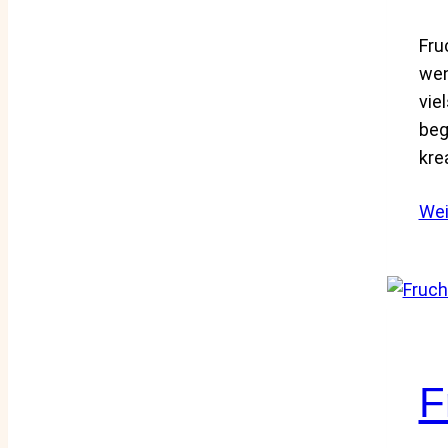
Fru
wen
vie
beg
kre
Wei
F