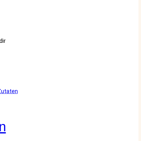
dir
n