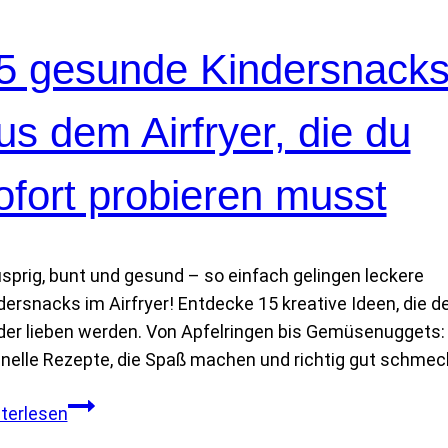
i
l
n
e
5 gesunde Kindersnack
e
d
i
e
n
us dem Airfryer, die du
r
f
s
a
e
ofort probieren musst
c
l
h
b
e
e
sprig, bunt und gesund – so einfach gelingen leckere
s
r
dersnacks im Airfryer! Entdecke 15 kreative Ideen, die d
D
m
der lieben werden. Von Apfelringen bis Gemüsenuggets:
I
a
nelle Rezepte, die Spaß machen und richtig gut schmec
Y
c
m
h
1
terlesen
i
e
5