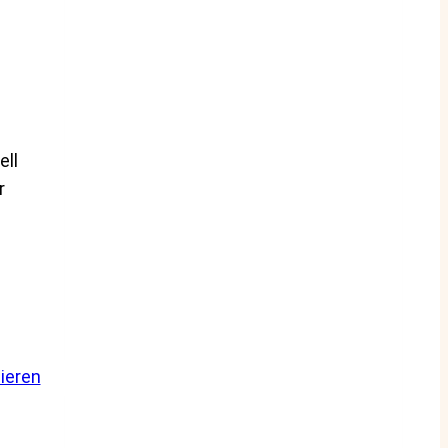
ell
r