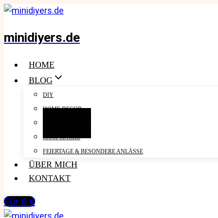
Zum
Inhalt
minidiyers.de
springen
HOME
BLOG
DIY
HOME DECOR
FAMILIENKÜCHE
MOM-HACKS
FEIERTAGE & BESONDERE ANLÄSSE
ÜBER MICH
KONTAKT
Für 0 €