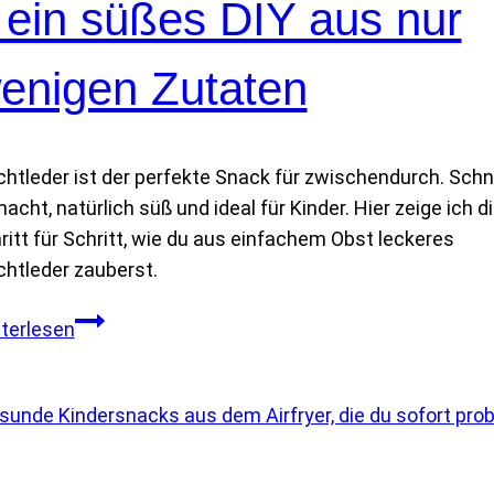
 ein süßes DIY aus nur
i
g
s
enigen Zutaten
e
l
b
chtleder ist der perfekte Snack für zwischendurch. Schn
e
acht, natürlich süß und ideal für Kinder. Hier zeige ich di
r
ritt für Schritt, wie du aus einfachem Obst leckeres
m
chtleder zauberst.
a
c
F
terlesen
h
r
e
u
n
c
–
h
e
t