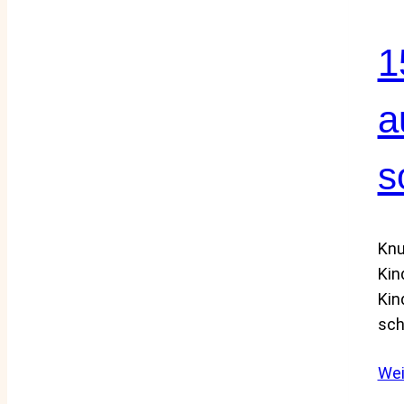
1
a
s
Knu
Kin
Kin
sch
Wei