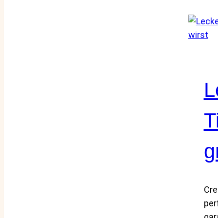
L
T
g
Cre
per
gar