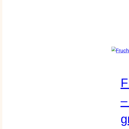
F
–
g