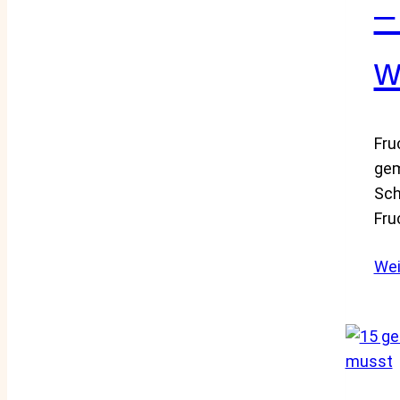
–
w
Fru
gem
Sch
Fru
Wei