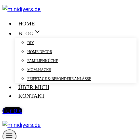
Zum
Inhalt
springen
HOME
BLOG
DIY
HOME DECOR
FAMILIENKÜCHE
MOM-HACKS
FEIERTAGE & BESONDERE ANLÄSSE
ÜBER MICH
KONTAKT
Für 0 €