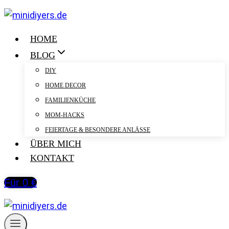
Zum
Inhalt
springen
HOME
BLOG
DIY
HOME DECOR
FAMILIENKÜCHE
MOM-HACKS
FEIERTAGE & BESONDERE ANLÄSSE
ÜBER MICH
KONTAKT
Für 0 €