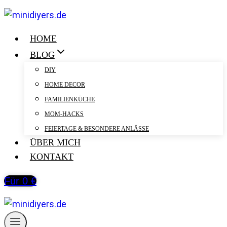
Zum
Inhalt
springen
HOME
BLOG
DIY
HOME DECOR
FAMILIENKÜCHE
MOM-HACKS
FEIERTAGE & BESONDERE ANLÄSSE
ÜBER MICH
KONTAKT
Für 0 €