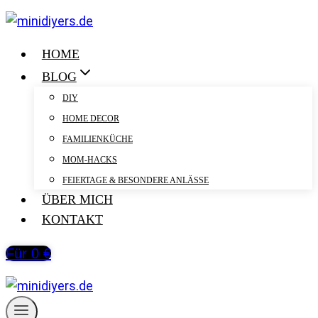
Zum
Inhalt
springen
HOME
BLOG
DIY
HOME DECOR
FAMILIENKÜCHE
MOM-HACKS
FEIERTAGE & BESONDERE ANLÄSSE
ÜBER MICH
KONTAKT
Für 0 €