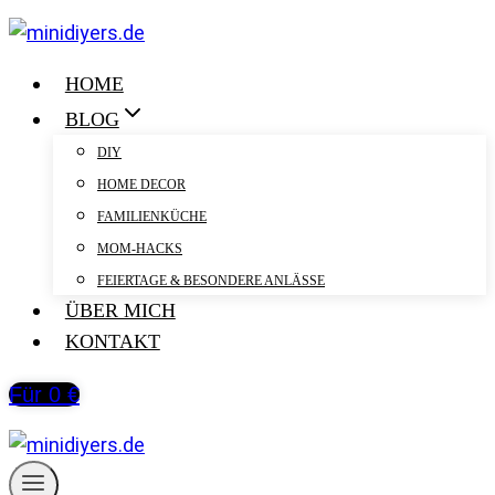
Zum
Inhalt
springen
HOME
BLOG
DIY
HOME DECOR
FAMILIENKÜCHE
MOM-HACKS
FEIERTAGE & BESONDERE ANLÄSSE
ÜBER MICH
KONTAKT
Für 0 €