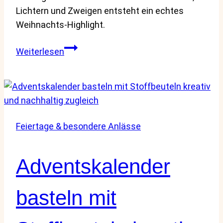
Lichtern und Zweigen entsteht ein echtes
Weihnachts-Highlight.
Fensterrahmen-
Weiterlesen
Adventskalender
selber
machen
–
nostalgische
Feiertage & besondere Anlässe
DIY-
Idee
für
Adventskalender
Weihnachten
basteln mit