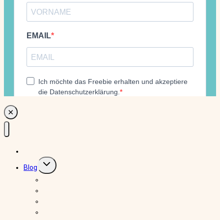
×
Home
Untermenü
Blog
umschalten
DIY
Home Decor
Familienküche
Mom-Hacks