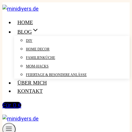
Zum
Inhalt
springen
HOME
BLOG
DIY
HOME DECOR
FAMILIENKÜCHE
MOM-HACKS
FEIERTAGE & BESONDERE ANLÄSSE
ÜBER MICH
KONTAKT
Für 0 €