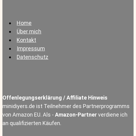
kreativ
und
nachhaltig
Home
zugleich
Über mich
Kontakt
Impressum
Datenschutz
Offenlegungserklärung / Affiliate Hinweis
minidiyers.de ist Teilnehmer des Partnerprogramms
von Amazon EU. Als -
Amazon-Partner
verdiene ich
an qualifizierten Käufen.