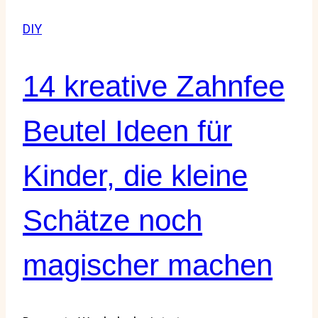
Zahnfee,
DIY
die
Kinderaugen
strahlen
14 kreative Zahnfee
lassen
Beutel Ideen für
Kinder, die kleine
Schätze noch
magischer machen