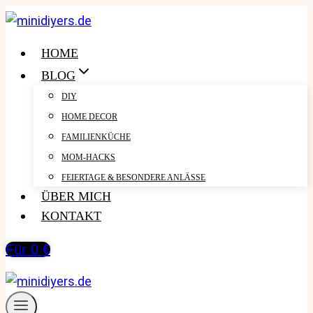
Zum
Inhalt
springen
HOME
BLOG
DIY
HOME DECOR
FAMILIENKÜCHE
MOM-HACKS
FEIERTAGE & BESONDERE ANLÄSSE
ÜBER MICH
KONTAKT
Für 0 €