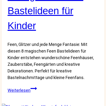
Schätze
Bastelideen für
noch
magischer
Kinder
machen
Feen, Glitzer und jede Menge Fantasie: Mit
diesen 8 magischen Feen Bastelideen für
Kinder entstehen wunderschöne Feenhäuser,
Zauberstäbe, Feengärten und kreative
Dekorationen. Perfekt für kreative
Bastelnachmittage und kleine Feenfans.
8
Weiterlesen
magische
Feen