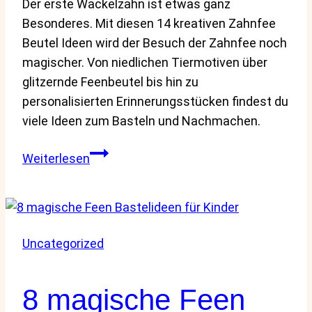
Der erste Wackelzahn ist etwas ganz
Besonderes. Mit diesen 14 kreativen Zahnfee
Beutel Ideen wird der Besuch der Zahnfee noch
magischer. Von niedlichen Tiermotiven über
glitzernde Feenbeutel bis hin zu
personalisierten Erinnerungsstücken findest du
viele Ideen zum Basteln und Nachmachen.
14
Weiterlesen
kreative
Zahnfee
Beutel
Ideen
Uncategorized
für
Kinder,
die
8 magische Feen
kleine