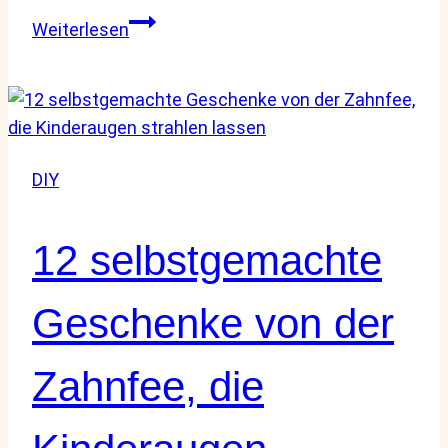
16
Weiterlesen
magische
Feen
Garten
Ideen
für
DIY
Kinder,
die
kleine
12 selbstgemachte
Träumer
begeistern
Geschenke von der
Zahnfee, die