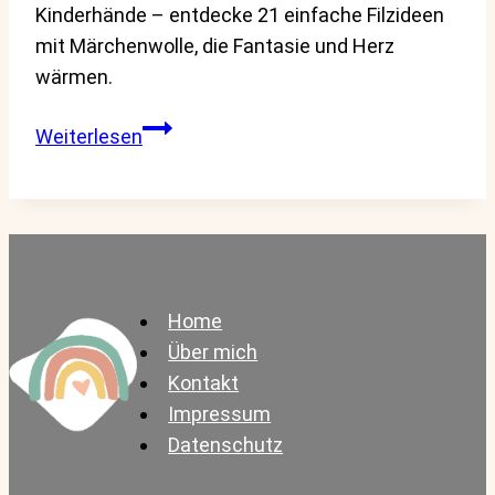
Kinderhände – entdecke 21 einfache Filzideen
mit Märchenwolle, die Fantasie und Herz
wärmen.
Filzen
Weiterlesen
mit
Kindern:
Wie
einfach
kleine
Märchenwelten
Home
entstehen
Über mich
Kontakt
Impressum
Datenschutz