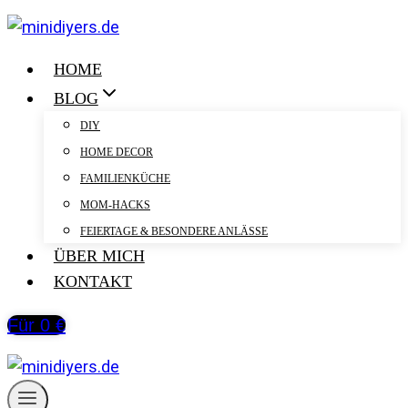
Zum
Inhalt
springen
HOME
BLOG
DIY
HOME DECOR
FAMILIENKÜCHE
MOM-HACKS
FEIERTAGE & BESONDERE ANLÄSSE
ÜBER MICH
KONTAKT
Für 0 €