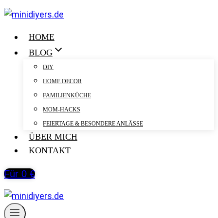
Zum
Inhalt
springen
HOME
BLOG
DIY
HOME DECOR
FAMILIENKÜCHE
MOM-HACKS
FEIERTAGE & BESONDERE ANLÄSSE
ÜBER MICH
KONTAKT
Für 0 €