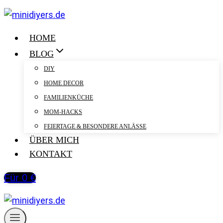
Zum
Inhalt
springen
HOME
BLOG
DIY
HOME DECOR
FAMILIENKÜCHE
MOM-HACKS
FEIERTAGE & BESONDERE ANLÄSSE
ÜBER MICH
KONTAKT
Für 0 €