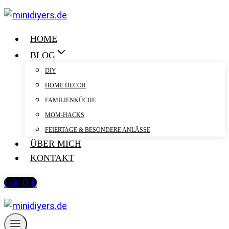
Zum
Inhalt
springen
HOME
BLOG
DIY
HOME DECOR
FAMILIENKÜCHE
MOM-HACKS
FEIERTAGE & BESONDERE ANLÄSSE
ÜBER MICH
KONTAKT
Für 0 €