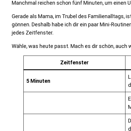
Manchmal reichen schon fünf Minuten, um einen 
Gerade als Mama, im Trubel des Familienalltags, ist
gönnen. Deshalb habe ich dir ein paar Mini-Routin
jedes Zeitfenster.
Wähle, was heute passt. Mach es dir schön, auch w
Zeitfenster
L
5 Minuten
d
E
M
D
d