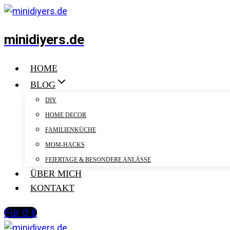
Zum
Inhalt
minidiyers.de
springen
HOME
BLOG
DIY
HOME DECOR
FAMILIENKÜCHE
MOM-HACKS
FEIERTAGE & BESONDERE ANLÄSSE
ÜBER MICH
KONTAKT
Für 0 €