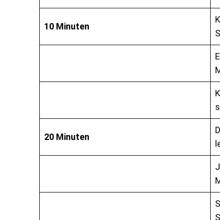
K
10 Minuten
S
E
M
K
s
D
20 Minuten
l
J
M
S
S