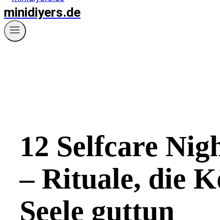
minidiyers.de
12 Selfcare Nig
– Rituale, die 
Seele guttun