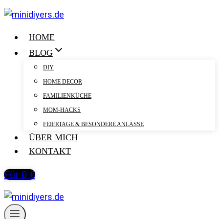
Zum
Inhalt
springen
HOME
BLOG
DIY
HOME DECOR
FAMILIENKÜCHE
MOM-HACKS
FEIERTAGE & BESONDERE ANLÄSSE
ÜBER MICH
KONTAKT
Für 0 €