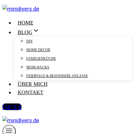
Zum
Inhalt
springen
HOME
BLOG
DIY
HOME DECOR
FAMILIENKÜCHE
MOM-HACKS
FEIERTAGE & BESONDERE ANLÄSSE
ÜBER MICH
KONTAKT
Für 0 €