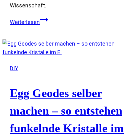
Wissenschaft.
Lavalampe
Weiterlesen
selber
machen
–
ein
magisches
DIY
Farbexperiment
für
Kinder
Egg Geodes selber
machen – so entstehen
funkelnde Kristalle im