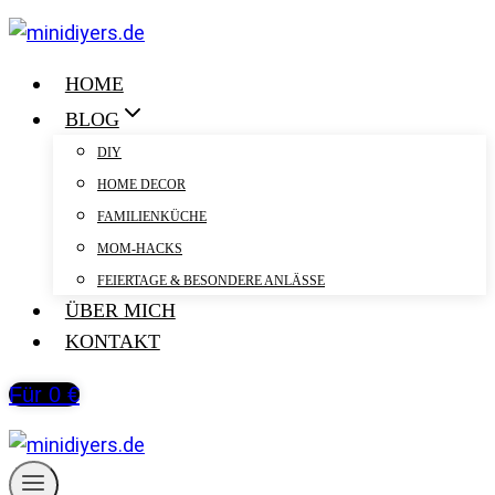
Zum
Inhalt
springen
HOME
BLOG
DIY
HOME DECOR
FAMILIENKÜCHE
MOM-HACKS
FEIERTAGE & BESONDERE ANLÄSSE
ÜBER MICH
KONTAKT
Für 0 €