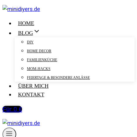
Zum
Inhalt
springen
HOME
BLOG
DIY
HOME DECOR
FAMILIENKÜCHE
MOM-HACKS
FEIERTAGE & BESONDERE ANLÄSSE
ÜBER MICH
KONTAKT
Für 0 €