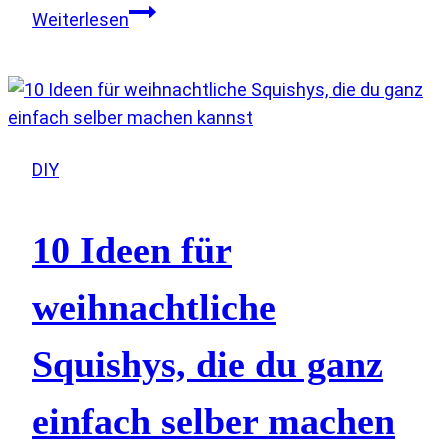
Kürbis
Weiterlesen
Knete
selber
machen
–
weicher
DIY
Herbstspaß
für
kleine
10 Ideen für
Hände
weihnachtliche
Squishys, die du ganz
einfach selber machen