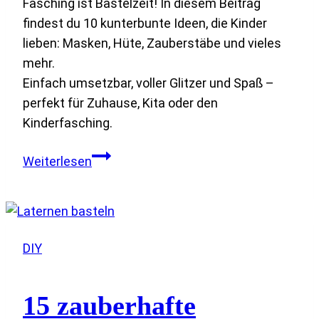
Fasching ist Bastelzeit! In diesem Beitrag
findest du 10 kunterbunte Ideen, die Kinder
lieben: Masken, Hüte, Zauberstäbe und vieles
mehr.
Einfach umsetzbar, voller Glitzer und Spaß –
perfekt für Zuhause, Kita oder den
Kinderfasching.
10
Weiterlesen
kunterbunte
Ideen
zum
Fasching
DIY
basteln
mit
Kindern
15 zauberhafte