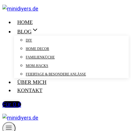
Zum
Inhalt
springen
HOME
BLOG
DIY
HOME DECOR
FAMILIENKÜCHE
MOM-HACKS
FEIERTAGE & BESONDERE ANLÄSSE
ÜBER MICH
KONTAKT
Für 0 €