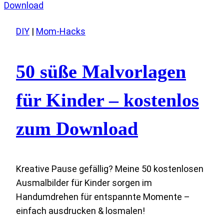
Squishys,
die
DIY
|
Mom-Hacks
du
ganz
einfach
50 süße Malvorlagen
selber
machen
für Kinder – kostenlos
kannst
zum Download
Kreative Pause gefällig? Meine 50 kostenlosen
Ausmalbilder für Kinder sorgen im
Handumdrehen für entspannte Momente –
einfach ausdrucken & losmalen!