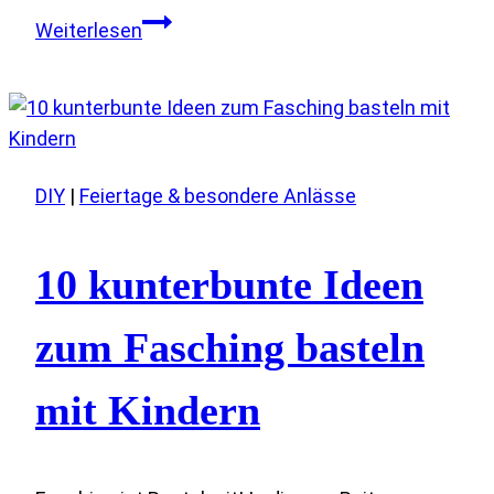
50
Weiterlesen
süße
Malvorlagen
für
Kinder
–
DIY
|
Feiertage & besondere Anlässe
kostenlos
zum
Download
10 kunterbunte Ideen
zum Fasching basteln
mit Kindern