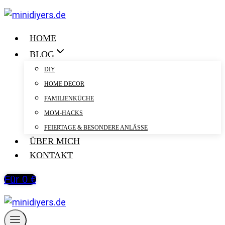
Zum
Inhalt
springen
HOME
BLOG
DIY
HOME DECOR
FAMILIENKÜCHE
MOM-HACKS
FEIERTAGE & BESONDERE ANLÄSSE
ÜBER MICH
KONTAKT
Für 0 €