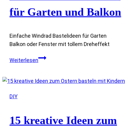
für Garten und Balkon
Einfache Windrad Bastelideen für Garten
Balkon oder Fenster mit tollem Dreheffekt
14
Weiterlesen
einfache
Windrad
Bastelideen
für
DIY
Kinder
für
Garten
15 kreative Ideen zum
und
Balkon