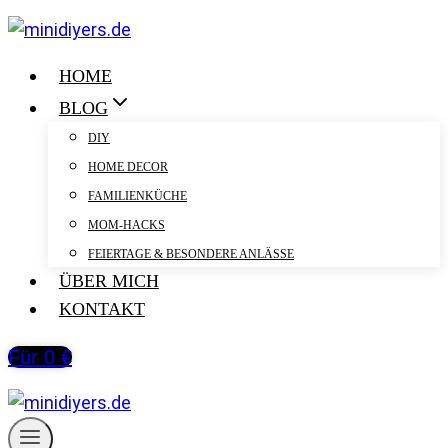
Zum
Inhalt
springen
HOME
BLOG
DIY
HOME DECOR
FAMILIENKÜCHE
MOM-HACKS
FEIERTAGE & BESONDERE ANLÄSSE
ÜBER MICH
KONTAKT
Für 0 €