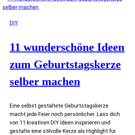
zum
Ostern
basteln
DIY
mit
Kindern
11 wunderschöne Ideen
zum Geburtstagskerze
selber machen
Eine selbst gestaltete Geburtstagskerze
macht jede Feier noch persönlicher. Lass dich
von 11 kreativen DIY Ideen inspirieren und
gestalte eine stilvolle Kerze als Highlight für