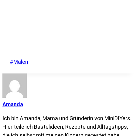
Schlagworte:
#
Malen
Amanda
Ich bin Amanda, Mama und Gründerin von MiniDIYers.
Hier teile ich Bastelideen, Rezepte und Alltagstipps,
die ich selbst mit meinen Kindern getestet habe.